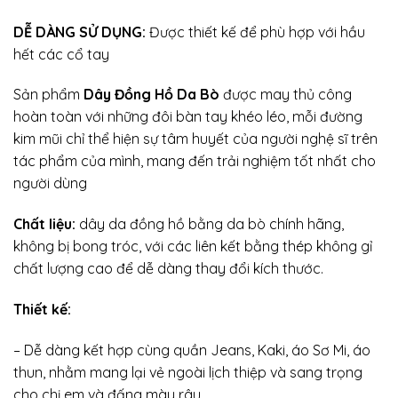
DỄ DÀNG SỬ DỤNG:
Được thiết kế để phù hợp với hầu
hết các cổ tay
Sản phẩm
Dây Đồng Hồ Da Bò
được may thủ công
hoàn toàn với những đôi bàn tay khéo léo, mỗi đường
kim mũi chỉ thể hiện sự tâm huyết của người nghệ sĩ trên
tác phẩm của mình, mang đến trải nghiệm tốt nhất cho
người dùng
Chất liệu:
dây da đồng hồ bằng da bò chính hãng,
không bị bong tróc, với các liên kết bằng thép không gỉ
chất lượng cao để dễ dàng thay đổi kích thước.
Thiết kế:
– Dễ dàng kết hợp cùng quần Jeans, Kaki, áo Sơ Mi, áo
thun, nhằm mang lại vẻ ngoài lịch thiệp và sang trọng
cho chị em và đấng mày râu