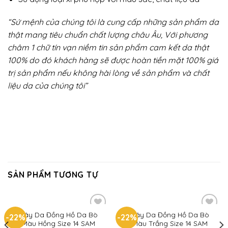
“Sứ mệnh của chúng tôi là cung cấp những sản phẩm da
thật mang tiêu chuẩn chất lượng châu Âu, Với phương
châm 1 chữ tín vạn niềm tin sản phẩm cam kết da thật
100% do đó khách hàng sẽ được hoàn tiền mặt 100% giá
trị sản phẩm nếu không hài lòng về sản phẩm và chất
liệu da của chúng tôi”
SẢN PHẨM TƯƠNG TỰ
Dây Da Đồng Hồ Da Bò
Dây Da Đồng Hồ Da Bò
-22%
-22%
Add to
Add to
Màu Hồng Size 14 SAM
Màu Trắng Size 14 SAM
wishlist
wishlist