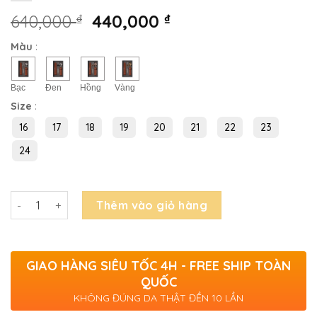
640,000
₫
440,000
₫
Màu
:
Bạc
Đen
Hồng
Vàng
Size
:
16
17
18
19
20
21
22
23
24
Số lượng
Thêm vào giỏ hàng
GIAO HÀNG SIÊU TỐC 4H - FREE SHIP TOÀN
QUỐC
KHÔNG ĐÚNG DA THẬT ĐỀN 10 LẦN