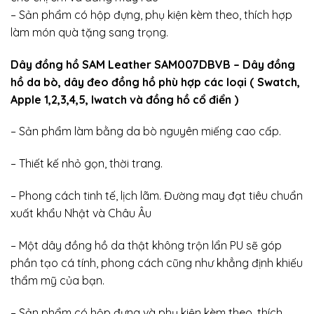
– Sản phẩm có hộp đựng, phụ kiện kèm theo, thích hợp
làm món quà tặng sang trọng.
Dây đồng hồ SAM Leather SAM007DBVB – Dây đồng
hồ da bò, dây đeo đồng hồ phù hợp các loại ( Swatch,
Apple 1,2,3,4,5, Iwatch và đồng hồ cổ điển )
– Sản phẩm làm bằng da bò nguyên miếng cao cấp.
– Thiết kế nhỏ gọn, thời trang.
– Phong cách tinh tế, lịch lãm. Đường may đạt tiêu chuẩn
xuất khẩu Nhật và Châu Âu
– Một dây đồng hồ da thật không trộn lẩn PU sẽ góp
phần tạo cá tính, phong cách cũng như khẳng định khiếu
thẩm mỹ của bạn.
– Sản phẩm có hộp đựng và phụ kiện kèm theo, thích