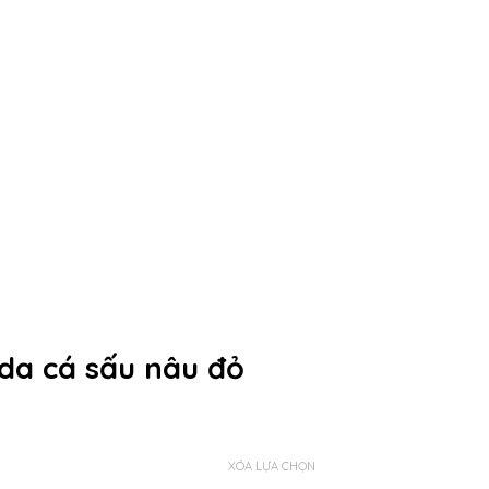
da cá sấu nâu đỏ
XÓA LỰA CHỌN