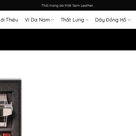
Thời trang da thật Sam Leather...
iới Thiệu
Ví Da Nam
Thắt Lưng
Dây Đồng Hồ
Add
to
wishlist