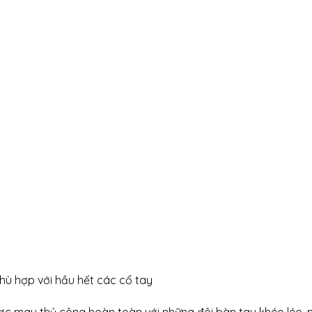
hù hợp với hầu hết các cổ tay
ợc may thủ công hoàn toàn với những đôi bàn tay khéo léo, m