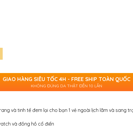
GIAO HÀNG SIÊU TỐC 4H - FREE SHIP TOÀN QUỐC
KHÔNG ĐÚNG DA THẬT ĐỀN 10 LẦN
trang và tinh tế đem lại cho bạn 1 vẻ ngoài lịch lãm và sang t
watch và đồng hồ cổ điển