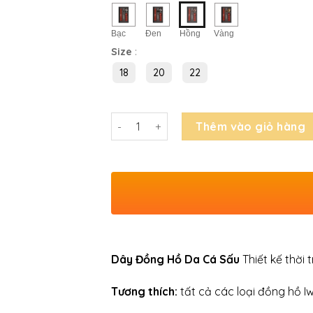
Bạc
Đen
Hồng
Vàng
Size
:
18
20
22
Số lượng
Thêm vào giỏ hàng
Dây Đồng Hồ Da Cá Sấu
Thiết kế thời 
Tương thích:
tất cả các loại đồng hồ I