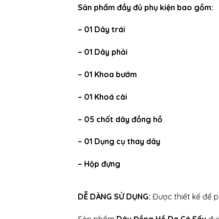
Sản phẩm đầy đủ phụ kiện bao gồm:
– 01 Dây trái
– 01 Dây phải
– 01 Khoa bướm
– 01 Khoá cài
– 05 chốt dây đồng hồ
– 01 Dụng cụ thay dây
– Hộp đựng
DỄ DÀNG SỬ DỤNG:
Được thiết kế để p
Sản phẩm
Dây Đồng Hồ Da Cá Sấu
đư