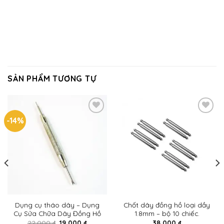
SẢN PHẨM TƯƠNG TỰ
-14%
Add to
Add to
wishlist
wishlist
Dụng cụ tháo dây – Dụng
Chốt dây đồng hồ loại dầy
Cụ Sửa Chữa Dây Đồng Hồ
1.8mm – bộ 10 chiếc.
22,000
₫
19,000
₫
38,000
₫