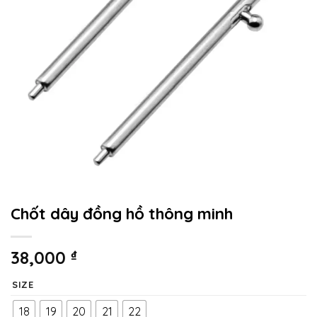
Chốt dây đồng hồ thông minh
38,000
₫
SIZE
18
19
20
21
22